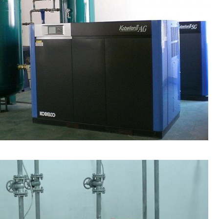
mach fat
 weight loss
ls 2019
lls to lose
 fat fast
lly fat fast
pills
hat help you
belly fat
ght loss
ement that
at pill that
ks fast
orks
lls make you
e weight
lls make you