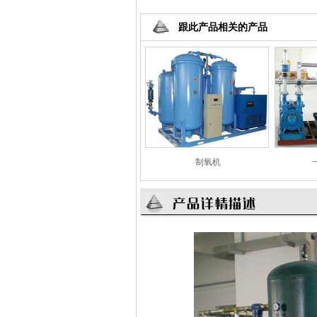
that 
effect
跟此产品相关的产品
,
los
what pi
,
lose w
effect
,
loss 
best otc
,
制氧机
supple
pills 
,
lose w
diet pil
,
be
stomach
,
pill
,