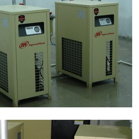
eight fast
ls that make
 weight fast
to make you
e weight
lls to lose
lly fat
 weight loss
ls 2019
est weight
s pills
 lose weight
ose weight
ls 2019