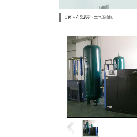
be
n95 mask curad
pills t
,
首页
»
产品展示
» 空气压缩机
lose be
colombia
,
effectiv
,
best pi
,
weig
most 
,
weight
fastest
,
diet 
,
sto
weight
,