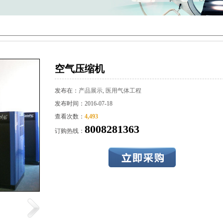
lly fat
hat make you
lly fat fast
n diet pills
e diet pills
空气压缩机
2019
发布在：
产品展示
,
医用气体工程
lls to lose
发布时间：2016-07-18
ht 2019
查看次数：
4,493
effective
8008281363
订购热线：
 loss pills
 weight loss
2019
pills
pills for
mach fat
 loss pills