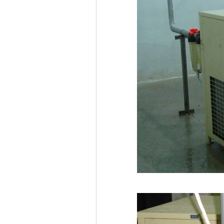
lose w
diet pil
,
you lose
pills 
,
los
diet pi
,
be
the best
,
pil
2019 b
,
los
pills to
,
best l
,
pil