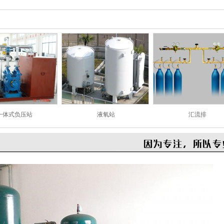
work fast
ive weight
s pills
lls help you
eight fast
ive weight
pills 2019
 weight loss
一体式负压站
液氧站
汇流排
ment 2019
that make u
eight fast
ls to reduce
lly fat
 weight loss
pills
s to lose