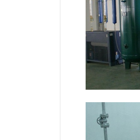
sto
extreme
,
pil
diet pi
,
belly
burn be
,
pills t
,
lose 
wei
,
suppl
belly f
wor
,
w
what pi
,
los
what pi
,